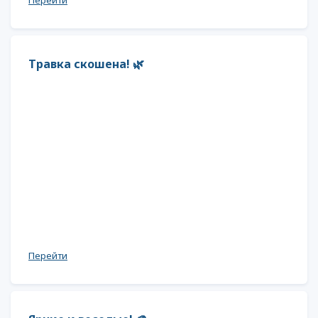
Перейти
Травка скошена! 🌿
Перейти